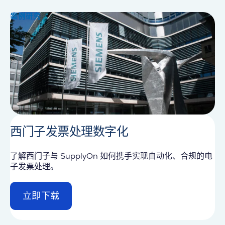
a
i
案例研究
l
西门子发票处理数字化
了解西门子与 SupplyOn 如何携手实现自动化、合规的电
子发票处理。
立即下载
d
e
t