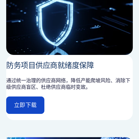
防务项目供应商就绪度保障
通过统一治理的供应商网络，降低产能爬坡风险、消除下
级供应商盲区、杜绝供应商临时变故。
立即下载
d
e
t
a
i