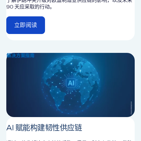
了解伊朗冲突升级对欧盟制造业供应链的影响，以及未来
90 天应采取的行动。
立即阅读
d
e
t
a
i
解决方案指南
l
AI 赋能构建韧性供应链