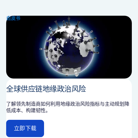
a
i
白皮书
l
全球供应链地缘政治风险
了解领先制造商如何利用地缘政治风险指标与主动规划降
低成本、构建韧性。
立即下载
d
e