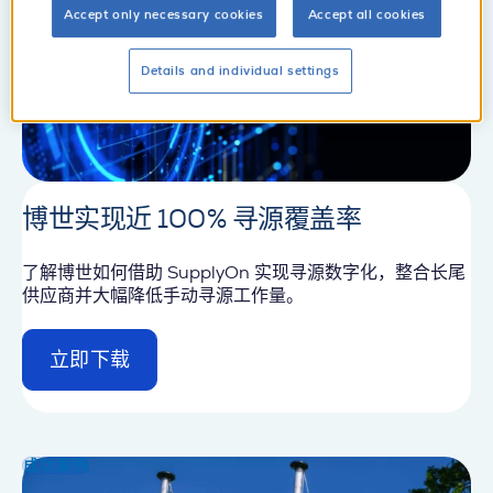
Accept only necessary cookies
Accept all cookies
Details and individual settings
博世实现近 100% 寻源覆盖率
了解博世如何借助 SupplyOn 实现寻源数字化，整合长尾
供应商并大幅降低手动寻源工作量。
立即下载
d
e
t
a
i
成功案例
l