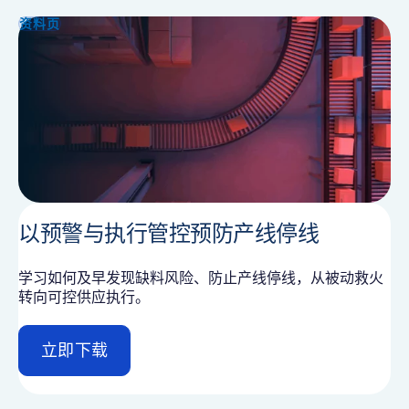
i
资料页
l
以预警与执行管控预防产线停线
学习如何及早发现缺料风险、防止产线停线，从被动救火
转向可控供应执行。
立即下载
d
e
t