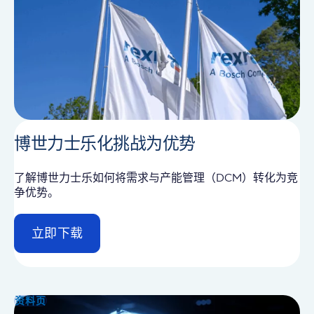
博世力士乐化挑战为优势
了解博世力士乐如何将需求与产能管理（DCM）转化为竞
争优势。
立即下载
d
e
t
a
i
资料页
l