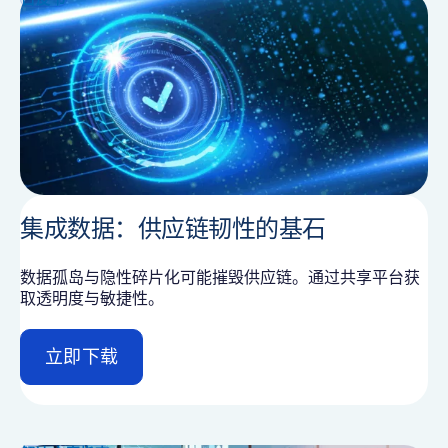
l
集成数据：供应链韧性的基石
数据孤岛与隐性碎片化可能摧毁供应链。通过共享平台获
取透明度与敏捷性。
立即下载
d
e
t
a