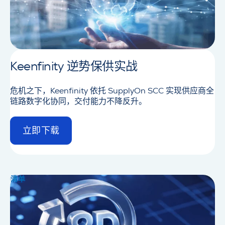
Keenfinity 逆势保供实战
危机之下，Keenfinity 依托 SupplyOn SCC 实现供应商全
链路数字化协同，交付能力不降反升。
立即下载
d
e
t
a
i
清单
l