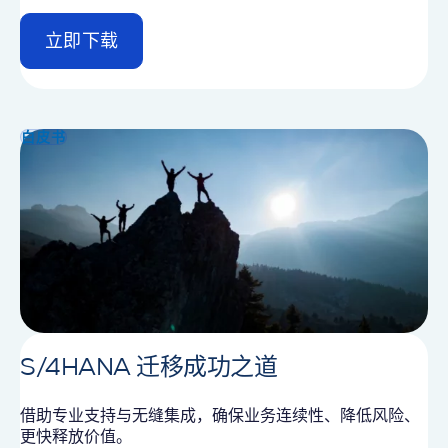
立即下载
d
e
t
a
i
白皮书
l
S/4HANA 迁移成功之道
借助专业支持与无缝集成，确保业务连续性、降低风险、
更快释放价值。