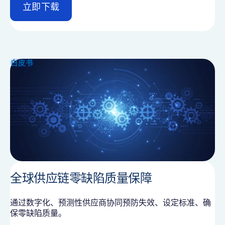
立即下载
d
e
t
a
i
白皮书
l
全球供应链零缺陷质量保障
通过数字化、预测性供应商协同预防失效、设定标准、确
保零缺陷质量。