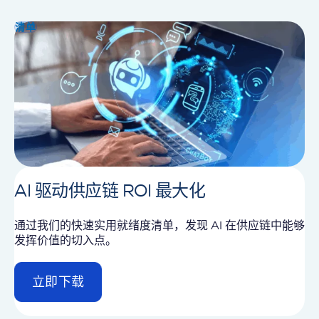
a
i
清单
l
AI 驱动供应链 ROI 最大化
通过我们的快速实用就绪度清单，发现 AI 在供应链中能够
发挥价值的切入点。
立即下载
d
e
t