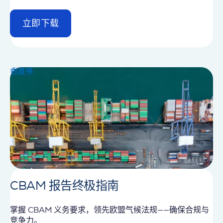
立即下载
d
e
t
a
i
白皮书
l
CBAM 报告终极指南
掌握 CBAM 义务要求，领先欧盟气候法规——确保合规与
竞争力。