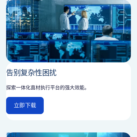
i
白皮书
l
告别复杂性困扰
探索一体化直材执行平台的强大效能。
立即下载
d
e
t
a
i
资料页