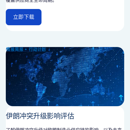
覆盖供应商全生命周期。
立即下载
d
e
t
a
i
情报简报 + 行动计划
l
伊朗冲突升级影响评估