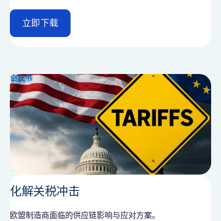
立即下载
d
e
t
a
i
白皮书
l
化解关税冲击
欧盟制造商面临的供应链影响与应对方案。