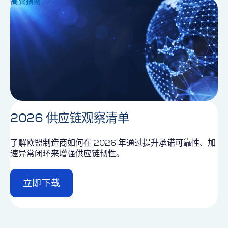
高管指南
l
2026 供应链观察清单
了解欧盟制造商如何在 2026 年通过提升承诺可靠性、加
速异常闭环来增强供应链韧性。
立即下载
d
e
t
a