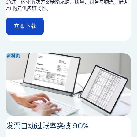
通过一体化解决方案精简采购、质量、财务与物流，借助
AI 构建供应链韧性。
立即下载
d
e
t
a
i
资料页
l
发票自动过账率突破 90%