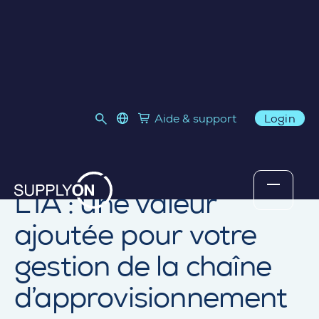
language select
Aide & support
Login
Link to SupplyOn Store
Retourner au contenu
L’IA : une valeur
ajoutée pour votre
gestion de la chaîne
d’approvisionnement