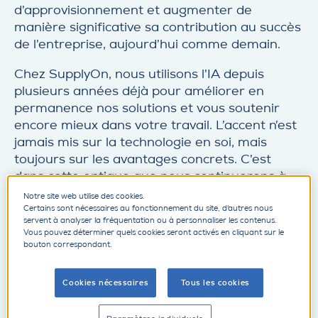
d’approvisionnement et augmenter de
manière significative sa contribution au succès
de l’entreprise, aujourd’hui comme demain.
Chez SupplyOn, nous utilisons l’IA depuis
plusieurs années déjà pour améliorer en
permanence nos solutions et vous soutenir
encore mieux dans votre travail. L’accent n’est
jamais mis sur la technologie en soi, mais
toujours sur les avantages concrets. C’est
dans cette optique que nous continuerons à
innover afin d’exploiter pleinement les
Notre site web utilise des cookies.
possibilités de l’IA pour nos clients.
Certains sont nécessaires au fonctionnement du site, d'autres nous
servent à analyser la fréquentation ou à personnaliser les contenus.
Vous pouvez déterminer quels cookies seront activés en cliquant sur le
bouton correspondant.
»L'intelligence artificielle crée la
plus grande valeur ajoutée lorsque
Cookies nécessaires
Tous les cookies
les processus sont entièrement
numérisés et que les données sont