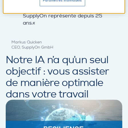
Paramètres individuels
disponibles de manière structurée.
C'est précisément ce que
SupplyOn représente depuis 25
ans.«
Markus Quicken
CEO, SupplyOn GmbH
Notre IA n’a qu’un seul
objectif :
vous assister
de manière optimale
dans votre travail