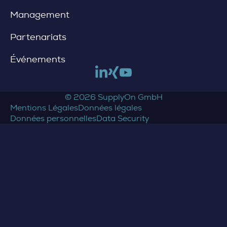
Management
Partenariats
Événements
Link to linkedin
Link to xing
Link to youtube
© 2026 SupplyOn GmbH
Mentions Légales
Données légales
Données personnelles
Data Security