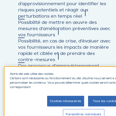
d’approvisionnement pour identifier les
risques potentiels et réagir aux
perturbations en temps réel
Possibilité de mettre en œuvre des
mesures d’amélioration préventives avec
vos fournisseurs
Possibilité, en cas de crise, d’évaluer avec
vos fournisseurs les impacts de manière
rapide et ciblée et de prendre des
contre-mesures
Des processus d’approvisionnement
agiles et facilement adaptables, de sorte
Notre site web utilise des cookies.
qu’en cas de crise, vous puissiez
Certains sont nécessaires au fonctionnement du site, d'autres nous servent à 
personnaliser les contenus. Vous pouvez déterminer quels cookies seront activ
rapidement identifier et résoudre les
correspondant.
goulets d’étranglement
Vos avantages grâce à
Cookies nécessaires
Tous les cooki
une gestion globale
Paramètres individuels