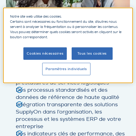
Notre site web utilise des cookies.
Certains sont nécessaires au fonctionnement du site, d'autres nous
servent à analyser la fréquentation ou à personnaliser les contenus.
Vous pouvez déterminer quels cookies seront activés en cliquant sur le
Tirer le meilleur parti de
bouton correspondant.
la collaboration
Cookies nécessaires
Tous les cookies
Des modèles de collaboration bien définis
Paramètres individuels
avec les fournisseurs, les clients et les
prestataires de services logistiques
Des processus standardisés et des
données de référence de haute qualité
Intégration transparente des solutions
SupplyOn dans l’organisation, les
processus et les systèmes ERP de votre
entreprise
Des indicateurs clés de performance, des