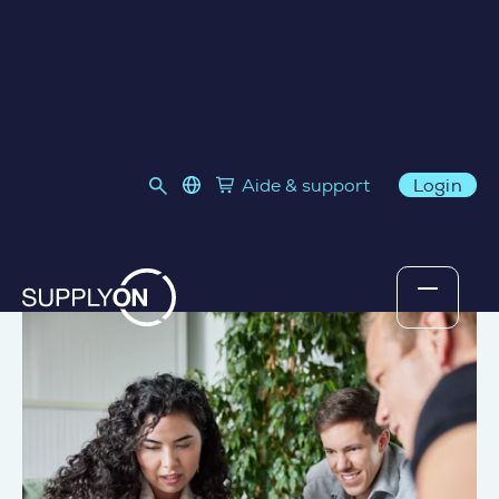
HOME
language select
Aide & support
Login
Link to SupplyOn Store
Retourner au contenu
Conseil