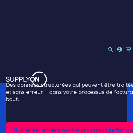
INVOICING
langua
Lin
Retourner au contenu
Numérisation
Des données structurées qui peuvent être traité
et sans erreur – dans votre processus de factur
bout.
Numériser entièrement le processus de factur