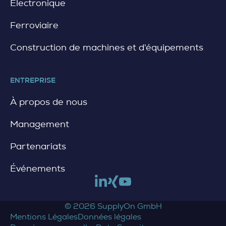
Electronique
Ferroviaire
Construction de machines et d’équipements
ENTREPRISE
À propos de nous
Management
Partenariats
Événements
Link to linkedin
Link to xing
Link to youtube
© 2026 SupplyOn GmbH
Mentions Légales
Données légales