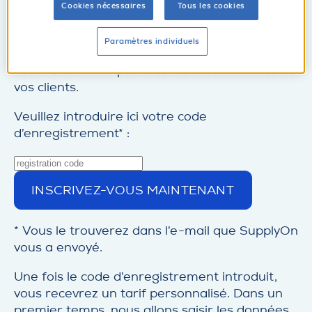
nombreux services qui vous permettront
Cookies nécessaires
Tous les cookies
d’optimiser la transparence et la qualité des
processus avec vos clients, mais aussi dans
Paramètres individuels
votre propre organisation. L’enregistrement
vous rend visible par tous les sites et usines de
vos clients.
Veuillez introduire ici votre code
d’enregistrement* :
INSCRIVEZ-VOUS MAINTENANT
* Vous le trouverez dans l’e-mail que SupplyOn
vous a envoyé.
Une fois le code d’enregistrement introduit,
vous recevrez un tarif personnalisé. Dans un
premier temps, nous allons saisir les données