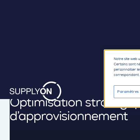
Retourner au contenu
Notre site web ut
Certains sont n
personnaliser l
correspondant.
CONSEIL
Paramètres 
Optimisation stratégiq
d’approvisionnement