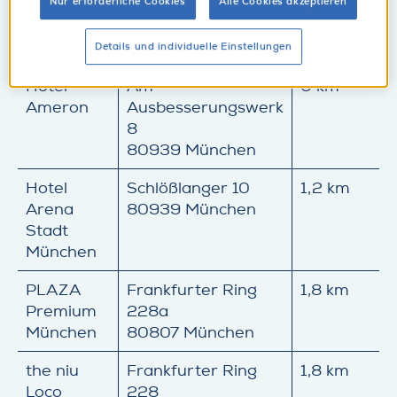
Nur erforderliche Cookies
Alle Cookies akzeptieren
Hotel
Adresse
Entfernung
Details und individuelle Einstellungen
Hotel
Am
0 km
Ameron
Ausbesserungswerk
8
80939 München
Hotel
Schlößlanger 10
1,2 km
Arena
80939 München
Stadt
München
PLAZA
Frankfurter Ring
1,8 km
Premium
228a
München
80807 München
the niu
Frankfurter Ring
1,8 km
Loco
228