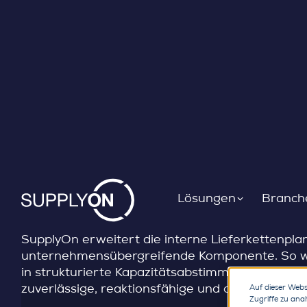
KAPAZITÄTSMANAGEMENT
Skip to content
Lieferengpässe frühzei
bevor sie die Produkti
Lösungen
Branch
SupplyOn erweitert die interne Lieferkettenpl
unternehmensübergreifende Komponente. So 
in strukturierte Kapazitätsabstimmungen mit Li
zuverlässige, reaktionsfähige und optimierbare
Auf dieser Webs
Zugriffe zu ana