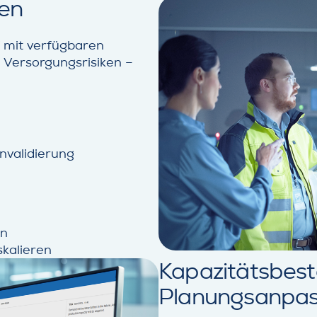
ken
f mit verfügbaren
 Versorgungsrisiken –
nvalidierung
en
kalieren
Kapazitätsbest
Planungsanpa