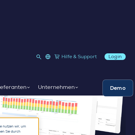
language select
Hilfe & Support
Login
Link to SupplyOn Store
ieferanten
Unternehmen
Demo
re nutzen wir, um
men Sie durch