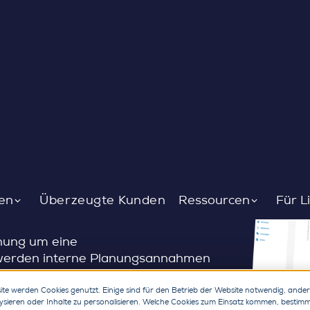
tig erkennen –
on stoppen
en
Überzeugte Kunden
Ressourcen
Für L
anung um eine
werden interne Planungsannahmen
eferanten überführt – für eine
 Planung.
ite werden Cookies genutzt. Einige sind für den Betrieb der Website notwendig, ande
lysieren oder Inhalte zu personalisieren. Welche Cookies zum Einsatz kommen, bestim