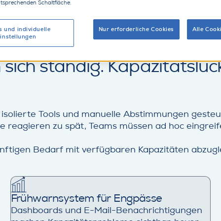
ntsprechenden Schaltfläche.
pazitätsmanagement
d
s und individuelle
Nur erforderliche Cookies
Alle Cook
instellungen
e
ich ständig. Kapazitätslück
a
isolierte Tools und manuelle Abstimmungen gesteue
ende reagieren zu spät, Teams müssen ad hoc eingrei
ftigen Bedarf mit verfügbaren Kapazitäten abzugl
Frühwarnsystem für Engpässe
Dashboards und E-Mail-Benachrichtigungen