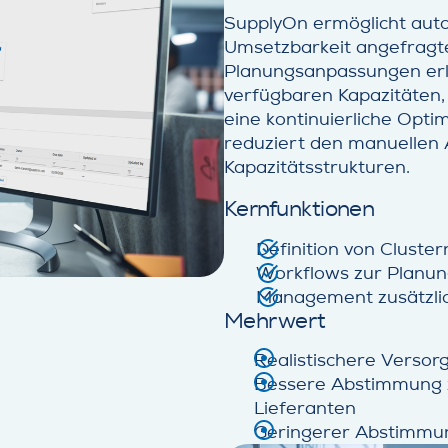
SupplyOn ermöglicht auto
Umsetzbarkeit angefragte
Planungsanpassungen erl
verfügbaren Kapazitäten,
eine kontinuierliche Opti
reduziert den manuellen
Kapazitätsstrukturen.
Kernfunktionen
Definition von Cluste
Workflows zur Planu
Management zusätzlic
Mehrwert
Realistischere Verso
Bessere Abstimmung z
Lieferanten
Geringerer Abstimmu