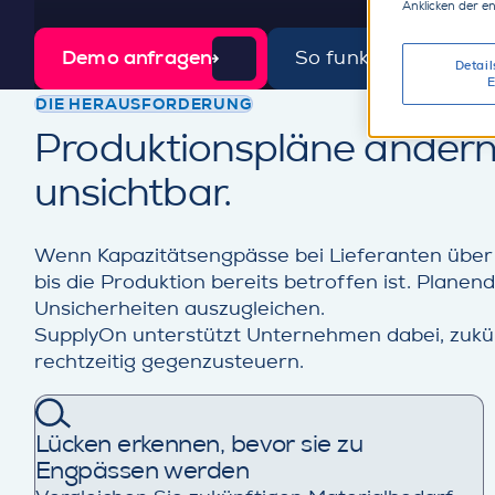
Anklicken der e
Demo anfragen
So funktioniert Ka
Detail
E
DIE HERAUSFORDERUNG
t
Produktionspläne ändern s
i
unsichtbar.
l
Wenn Kapazitätsengpässe bei Lieferanten über 
bis die Produktion bereits betroffen ist. Plan
Unsicherheiten auszugleichen.
SupplyOn unterstützt Unternehmen dabei, zukün
rechtzeitig gegenzusteuern.
Lücken erkennen, bevor sie zu
Engpässen werden