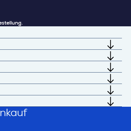
stellung.
ekte Ausgaben. Mitarbeitende werden
igungsprozesse und Compliance im
utzende aktiv durch den richtigen
Genehmigungen und ermöglicht eine saubere
dukte oder Dienstleistungen über interne
ntscheidungen vermieden und der richtige
erungen, vorlagenbasierte Artikel für
estellungen nicht ausreichen.
senden Bedarfsarten und regelkonformen
onditionen besser genutzt – ohne dass
inkauf
nd Verbrauchsgütern über Investitionsgüter