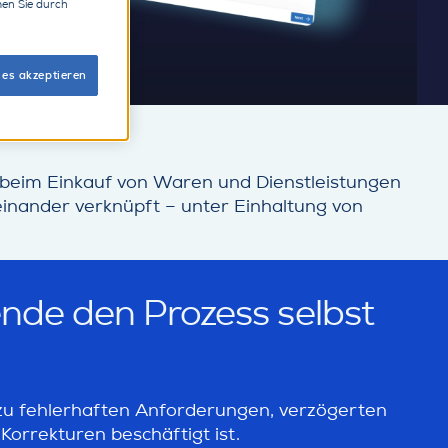
men Sie durch
ies akzeptieren
e beim Einkauf von Waren und Dienstleistungen
inander verknüpft – unter Einhaltung von
tende den Prozess selbst
 zu fehlerhaften Anforderungen, verzögerten
orrekturen beschäftigt ist.