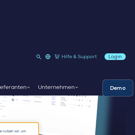
language select
Hilfe & Support
Login
Link to SupplyOn Store
ieferanten
Unternehmen
Demo
re nutzen wir, um