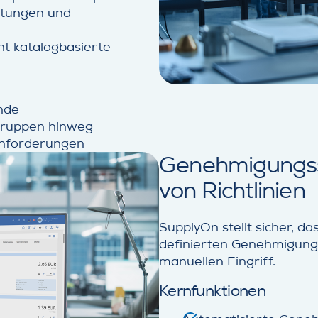
stungen und
ht katalogbasierte
nde
gruppen hinweg
anforderungen
Genehmigungss
von Richtlinien
SupplyOn stellt sicher, d
definierten Genehmigung
manuellen Eingriff.
Kernfunktionen