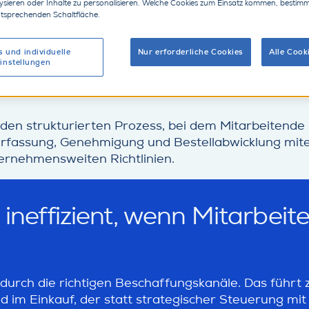
lysieren oder Inhalte zu personalisieren. Welche Cookies zum Einsatz kommen, bestim
ntsprechenden Schaltfläche.
ocurement
s und individuelle
Nur erforderliche Cookies
Alle Cook
instellungen
indirekten Einkauf?
 den strukturierten Prozess, bei dem Mitarbeitend
rfassung, Genehmigung und Bestellabwicklung mite
ernehmensweiten Richtlinien.
d ineffizient, wenn Mitarbei
 durch die richtigen Beschaffungskanäle. Das führt
Einkauf, der statt strategischer Steuerung mit K