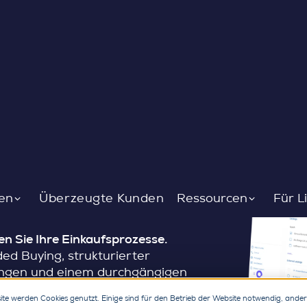
nforderung über
prozess abwickeln
en
Überzeugte Kunden
Ressourcen
Für L
n Sie Ihre Einkaufsprozesse.
ded Buying, strukturierter
ngen und einem durchgängigen
end der Einkauf die volle Kontrolle
ite werden Cookies genutzt. Einige sind für den Betrieb der Website notwendig, ande
t.