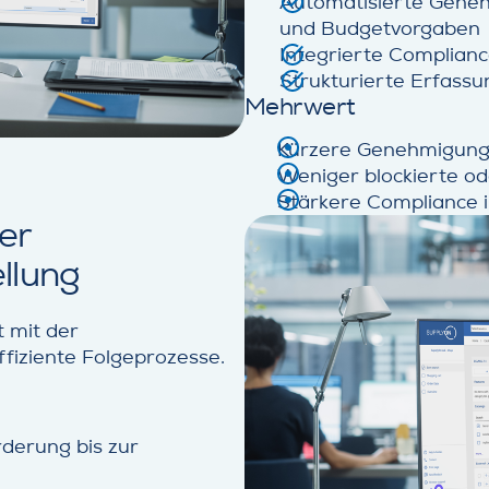
Automatisierte Geneh
und Budgetvorgaben
Integrierte Complian
Strukturierte Erfassu
Mehrwert
Kürzere Genehmigung
Weniger blockierte o
Stärkere Compliance
er
llung
 mit der
ffiziente Folgeprozesse.
derung bis zur