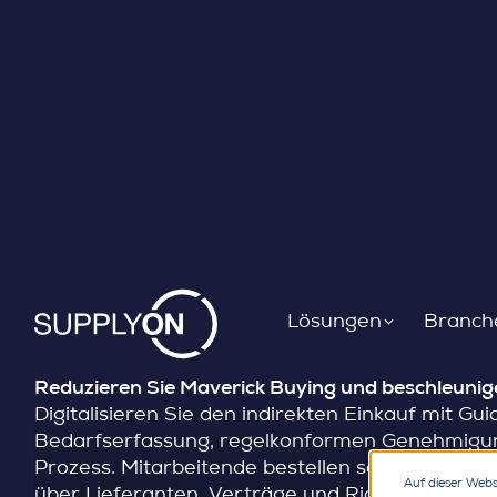
EPROCUREMENT
Skip to content
eProcurement: Jede A
den richtigen Einkaufs
Lösungen
Branch
Reduzieren Sie Maverick Buying und beschleunige
Digitalisieren Sie den indirekten Einkauf mit Gui
Bedarfserfassung, regelkonformen Genehmigu
Prozess. Mitarbeitende bestellen schneller, währ
Auf dieser Webs
über Lieferanten, Verträge und Richtlinien behäl