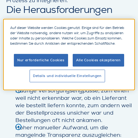
Prozess zu integrieren.
Die Herausforderungen
Das Aftermarket-Geschäft des Herstellers,
Auf dieser Website werden Cookies genutzt. Einige sind für den Betrieb
das nicht nur Ersatzteile sondern auch
der Website notwendig, andere nutzen wir, um Zugriffe zu analysieren
oder Inhalte zu personalisieren. Welche Cookies zum Einsatz kommen,
Werkstatt- und Autohaus- Einrichtungen
bestimmen Sie durch Anklicken der entsprechenden Schaltfläche.
sowie Merchandising-Artikel umfasst, wurde
über ein IT-System gesteuert, das keinen
Nur erforderliche Cookies
Alle Cookies akzeptieren
durchgängigen Bestellprozess unterstützte.
Dies führte in der Disposition zu zahlreichen
Details und individuelle Einstellungen
Problemen:
Häufige Versorgungsengpässe, zum einen
weil nicht erkennbar war, ob ein Lieferant
wie bestellt liefern konnte, zum andern weil
der Bestellprozess unsicher war und
Bestellungen oft nicht ankamen.
Hoher manueller Aufwand, um die
mangelnde Transparenz auszugleichen: