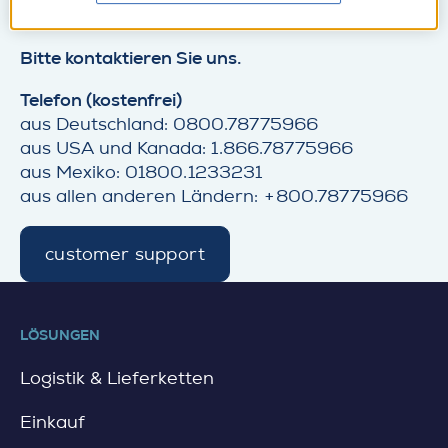
Bitte kontaktieren Sie uns.
Telefon (kostenfrei)
aus Deutschland: 0800.78775966
aus USA und Kanada: 1.866.78775966
aus Mexiko: 01800.1233231
aus allen anderen Ländern: +800.78775966
customer support
d
e
t
a
LÖSUNGEN
i
l
Logistik & Lieferketten
Einkauf