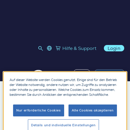
Home
›
Payment Failure
language select
Hilfe & Support
Login
Payment by Credit
Link to SupplyOn Store
Skip to content
Card
Leider konnten Ihre
Demo
Auf dieser Website werden Cookies genutzt. Einige sind für den Betrieb
Daten zur
der Website notwendig, andere nutzen wir, um Zugriffe zu analysieren
oder Inhalte zu personalisieren. Welche Cookies zum Einsatz kommen,
bestimmen Sie durch Anklicken der entsprechenden Schaltfläche.
Kreditkartenzahlung
nicht übermittelt
Nur erforderliche Cookies
Alle Cookies akzeptieren
werden.
Details und individuelle Einstellungen