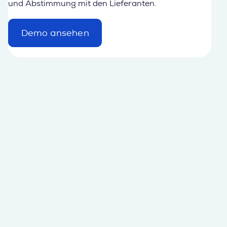
und Abstimmung mit den Lieferanten.
Demo ansehen
d
e
t
a
i
l