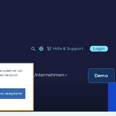
language select
Hilfe & Support
Login
Link to SupplyOn Store
re nutzen wir, um
ieferanten
Unternehmen
Demo
men Sie durch
ies akzeptieren