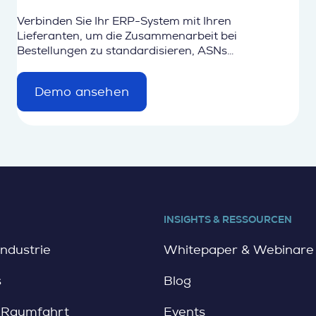
Verbinden Sie Ihr ERP-System mit Ihren
Lieferanten, um die Zusammenarbeit bei
Bestellungen zu standardisieren, ASNs
auszutauschen und Lieferungen zu beschleunigen.
Demo ansehen
d
e
t
a
i
l
INSIGHTS & RESSOURCEN
ndustrie
Whitepaper & Webinare
s
Blog
d Raumfahrt
Events