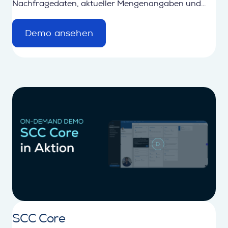
Nachfragedaten, aktueller Mengenangaben und
zuverlässiger Zeitpläne.
Demo ansehen
d
e
t
a
i
l
SCC Core