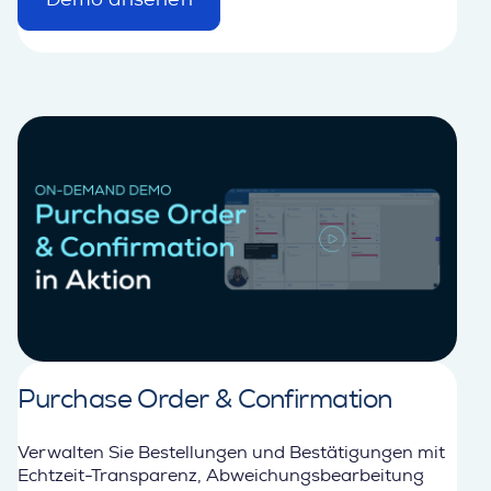
d
e
t
a
i
l
Purchase Order & Confirmation
Verwalten Sie Bestellungen und Bestätigungen mit
Echtzeit-Transparenz, Abweichungsbearbeitung