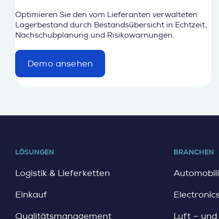
Optimieren Sie den vom Lieferanten verwalteten
Lagerbestand durch Bestandsübersicht in Echtzeit,
Nachschubplanung und Risikowarnungen.
Demo ansehen
d
e
t
a
i
l
LÖSUNGEN
BRANCHEN
Logistik & Lieferketten
Automobili
Einkauf
Electronic
Qualitätsmanagement
Luft – un