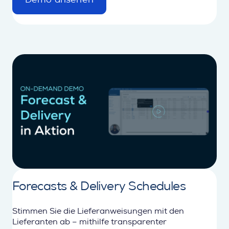
d
e
t
a
i
l
Forecasts & Delivery Schedules
Stimmen Sie die Lieferanweisungen mit den
Lieferanten ab – mithilfe transparenter