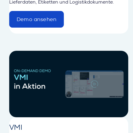
Lieferdaten, Etiketten und Logistikdokumente.
Demo ansehen
d
e
t
a
i
l
VMI