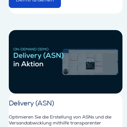
d
e
t
a
i
l
Delivery (ASN)
Optimieren Sie die Erstellung von ASNs und die
Versandabwicklung mithilfe transparenter