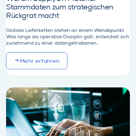
Stammdaten zum strategischen
Rückgrat macht
Globale Lieferketten stehen an einem Wendepunkt.
Was lange als operative Disziplin galt, entwickelt sich
zunehmend zu einer datengetriebenen
Steuerungsaufgabe unter regulatorischem Druck.
Nachhaltigkeitsvorgaben werden strenger,
M
Mehr erfahren
Datenanforderungen wachsen exponentiell und
o
Unternehmen müssen beides über komplexe,
r
internationale Lieferantennetzwerke hinweg
e
verwalten.Bei SupplyOn beobachten wir diesen
d
Wandel in allen Industrien. Regulatorien wie die EU
e
Batterie-Verordnung, Carbon Border Adjustment
t
Mechanismen…
a
i
l
s
a