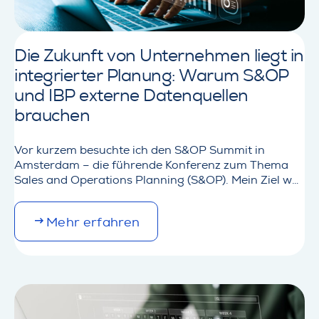
b
o
u
t
Die Zukunft von Unternehmen liegt in
D
integrierter Planung: Warum S&OP
i
g
und IBP externe Datenquellen
i
brauchen
t
a
l
Vor kurzem besuchte ich den S&OP Summit in
e
Amsterdam – die führende Konferenz zum Thema
r
Sales and Operations Planning (S&OP). Mein Ziel war
P
es, mich über die neuen Möglichkeiten und
r
Entwicklungen von S&OP und IBP zu informieren, um
M
Mehr erfahren
o
den Kunden von SupplyOn den Mehrwert der
o
d
Integration von Planung und Exekutive aufzuzeigen.
r
u
Die strategische Planung ist…
e
k
d
t
e
p
t
a