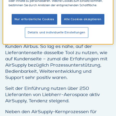
oder Inhalte zu personalisieren. Welche Cookies zum Einsatz kommen,
umfassend genutzt wird, allen voran von
bestimmen Sie durch Anklicken der entsprechenden Schaltfläche.
Unternehmen wie der
Airbus Group
, Dassault,
Safran und Thales.
Nur erforderliche Cookies
Alle Cookies akzeptieren
Bei Liebherr-Aerospace war AirSupply zum
Details und individuelle Einstellungen
Zeitpunkt der Entscheidung bereits im Einsatz
und zwar in der Zusammenarbeit mit dem
Kunden Airbus. So lag es nahe, auf der
Lieferantenseite dasselbe Tool zu nutzen, wie
auf Kundenseite – zumal die Erfahrungen mit
AirSupply bezüglich Prozessunterstützung,
Bedienbarkeit, Weiterentwicklung und
Support sehr positiv waren.
Seit der Einführung nutzen über 250
Lieferanten von Liebherr-Aerospace aktiv
AirSupply, Tendenz steigend.
Neben den AirSupply-Kernprozessen für