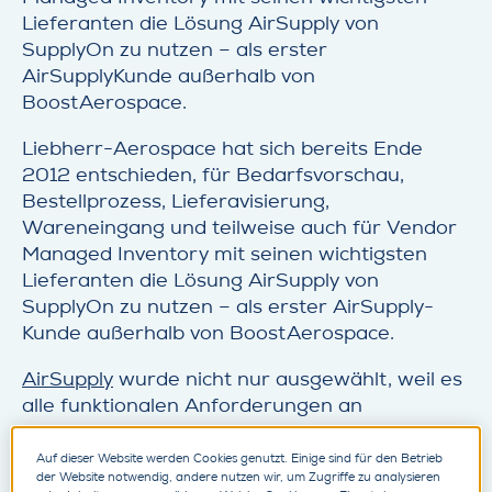
Lieferanten die Lösung AirSupply von
SupplyOn zu nutzen – als erster
AirSupplyKunde außerhalb von
BoostAerospace.
Liebherr-Aerospace hat sich bereits Ende
2012 entschieden, für Bedarfsvorschau,
Bestellprozess, Lieferavisierung,
Wareneingang und teilweise auch für Vendor
Managed Inventory mit seinen wichtigsten
Lieferanten die Lösung AirSupply von
SupplyOn zu nutzen – als erster AirSupply-
Kunde außerhalb von BoostAerospace.
AirSupply
wurde nicht nur ausgewählt, weil es
alle funktionalen Anforderungen an
transparente Kollaborationsprozesse erfüllt.
Entscheidend war vor allem, dass es von
Auf dieser Website werden Cookies genutzt. Einige sind für den Betrieb
der Website notwendig, andere nutzen wir, um Zugriffe zu analysieren
wichtigen Akteuren in der Luftfahrt bereits