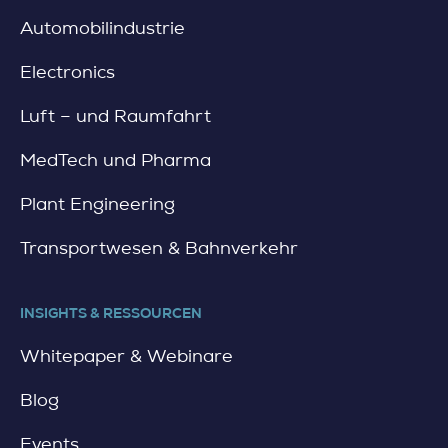
d
t
Automobilindustrie
e
a
r
l
L
Electronics
e
ö
r
s
Luft – und Raumfahrt
P
u
r
n
MedTech und Pharma
o
g
d
Plant Engineering
u
k
Transportwesen & Bahnverkehr
t
p
a
s
INSIGHTS & RESSOURCEN
s
Whitepaper & Webinare
n
e
u
Blog
g
e
Events