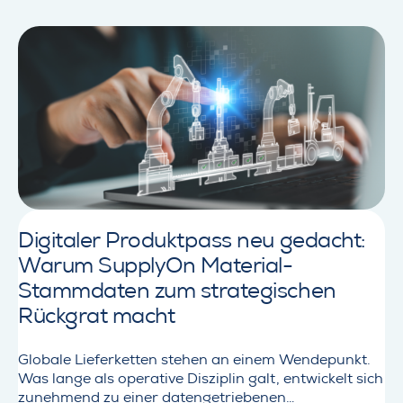
e
g
Informationen in höherer Detailtiefe
d
s
bereitzustellen.Die entscheidende Frage lautet dabei
e
b
nicht nur: Welche Daten werden benötigt?Die noch
t
e
wichtigere Frage lautet: Wie machen wir…
a
r
i
e
l
i
s
t
a
s
b
c
o
h
u
a
t
f
Digitaler Produktpass neu gedacht:
D
t
Warum SupplyOn Material-
a
b
s
e
Stammdaten zum strategischen
L
g
Rückgrat macht
i
i
e
n
f
Globale Lieferketten stehen an einem Wendepunkt.
n
e
Was lange als operative Disziplin galt, entwickelt sich
t
r
zunehmend zu einer datengetriebenen
m