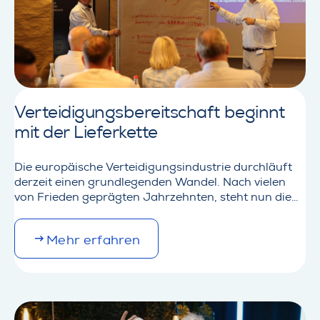
Verteidigungsbereitschaft beginnt
mit der Lieferkette
Die europäische Verteidigungsindustrie durchläuft
derzeit einen grundlegenden Wandel. Nach vielen
von Frieden geprägten Jahrzehnten, steht nun die
Verteidigungsbereitschaft bis 2029 auf der Agenda.
Dies erfordert mehr als nur eine Steigerung der
M
Mehr erfahren
Produktionskapazitäten – es erfordert
o
widerstandsfähige Lieferketten, eine schnellere
r
Einbindung von Zulieferern und mehr Transparenz in
e
immer komplexer werdenden Ökosystemen.Diese
d
Themen standen im Mittelpunkt des…
e