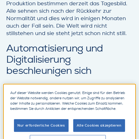
Produktion bestimmen derzeit das Tagesbild.
Alle sehnen sich nach der Rückkehr zur
Normalität und dies wird in einigen Monaten
auch der Fall sein. Die Welt wird nicht
stillstehen und sie steht jetzt schon nicht still.
Automatisierung und
Digitalisierung
beschleunigen sich
Eine Reihe von Unternehmen nutzt derzeit die
Auf dieser Website werden Cookies genutzt. Einige sind für den Betrieb
Gunst der Stunde, um aktiv die Zukunft zu
der Website notwendig, andere nutzen wir, um Zugriffe zu analysieren
gestalten und die Digitalisierung in den
oder Inhalte zu personalisieren. Welche Cookies zum Einsatz kommen,
eigenen Unternehmen voranzutreiben. Hat die
bestimmen Sie durch Anklicken der entsprechenden Schaltfläche.
Krise gezeigt, wie verletzlich Lieferketten und
Produktion durch den Wegfall von menschlich
Nur erforderliche Cookies
Alle Cookies akzeptieren
Arbeitskraft sind, so denken viele
Unternehmen aktuell daran, wie durch