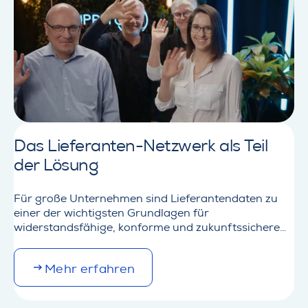
t
a
i
l
s
a
b
o
u
t
Das Lieferanten-Netzwerk als Teil
V
der Lösung
e
r
t
Für große Unternehmen sind Lieferantendaten zu
e
einer der wichtigsten Grundlagen für
i
widerstandsfähige, konforme und zukunftssichere
d
Lieferketten geworden. Ob Produktinformationen,
i
Materialdaten, Nachhaltigkeitsanforderungen,
M
g
Mehr erfahren
behördliche Meldungen oder kundenspezifische
o
u
Datenanfragen – Lieferanten werden immer
r
n
häufiger aufgefordert, umfangreichere