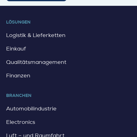
e
t
a
i
LÖSUNGEN
l
Logistik & Lieferketten
Einkauf
Qualitätsmanagement
Finanzen
BRANCHEN
Automobilindustrie
Electronics
Luft – und Raumfahrt