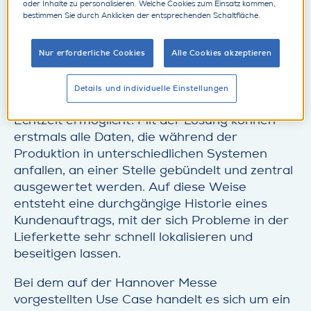
Fertigungsindustrie, präsentiert auf der
oder Inhalte zu personalisieren. Welche Cookies zum Einsatz kommen,
bestimmen Sie durch Anklicken der entsprechenden Schaltfläche.
Hannover Messe 2019 gemeinsam mit Bosch
Rexroth und der auf Smart-Factory-Lösungen
spezialisierten IoTOS GmbH eine innovative
Nur erforderliche Cookies
Alle Cookies akzeptieren
Track&Trace-Lösung, die eine lückenlose
Verfolgung eines Kundenauftrags von der
Details und individuelle Einstellungen
Bestellung bis zur Auslieferung der Ware in
Echtzeit ermöglicht. Mit der Lösung können
erstmals alle Daten, die während der
Produktion in unterschiedlichen Systemen
anfallen, an einer Stelle gebündelt und zentral
ausgewertet werden. Auf diese Weise
entsteht eine durchgängige Historie eines
Kundenauftrags, mit der sich Probleme in der
Lieferkette sehr schnell lokalisieren und
beseitigen lassen.
Bei dem auf der Hannover Messe
vorgestellten Use Case handelt es sich um ein